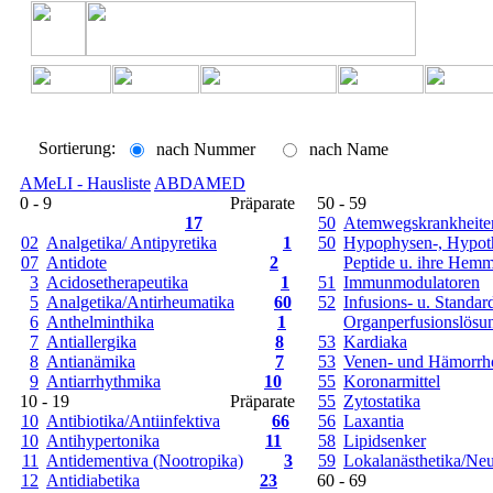
Sortierung:
nach Nummer
nach Name
AMeLI - Hausliste
ABDAMED
0 - 9
Präparate
50 - 59
17
50
Atemwegskrankheiten
02
Analgetika/ Antipyretika
1
50
Hypophysen-, Hypoth
07
Antidote
2
Peptide u. ihre Hemm
3
Acidosetherapeutika
1
51
Immunmodulatoren
5
Analgetika/Antirheumatika
60
52
Infusions- u. Standar
6
Anthelminthika
1
Organperfusionslösu
7
Antiallergika
8
53
Kardiaka
8
Antianämika
7
53
Venen- und Hämorrho
9
Antiarrhythmika
10
55
Koronarmittel
10 - 19
Präparate
55
Zytostatika
10
Antibiotika/Antiinfektiva
66
56
Laxantia
10
Antihypertonika
11
58
Lipidsenker
11
Antidementiva (Nootropika)
3
59
Lokalanästhetika/Neu
12
Antidiabetika
23
60 - 69