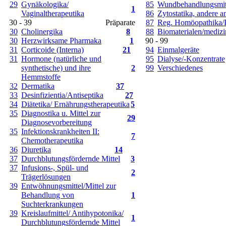
29
Gynäkologika/
85
Wundbehandlungsmit
1
Vaginaltherapeutika
86
Zytostatika, andere a
30 - 39
Präparate
87
Reg. Homöopathika/P
30
Cholinergika
8
88
Biomaterialen/medizi
30
Herzwirksame Pharmaka
1
90 - 99
31
Corticoide (Interna)
21
94
Einmalgeräte
31
Hormone (natürliche und
95
Dialyse/-Konzentrate
synthetische) und ihre
2
99
Verschiedenes
Hemmstoffe
32
Dermatika
37
33
Desinfizientia/Antiseptika
27
34
Diätetika/ Ernährungstherapeutika
5
35
Diagnostika u. Mittel zur
29
Diagnosevorbereitung
35
Infektionskrankheiten II:
7
Chemotherapeutika
36
Diuretika
14
37
Durchblutungsfördernde Mittel
3
37
Infusions-, Spül- und
2
Trägerlösungen
39
Entwöhnungsmittel/Mittel zur
Behandlung von
1
Suchterkrankungen
39
Kreislaufmittel/ Antihypotonika/
1
Durchblutungsfördernde Mittel