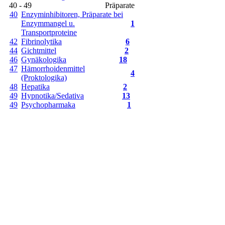
40 - 49
Präparate
40
Enzyminhibitoren, Präparate bei
Enzymmangel u.
1
Transportproteine
42
Fibrinolytika
6
44
Gichtmittel
2
46
Gynäkologika
18
47
Hämorrhoidenmittel
4
(Proktologika)
48
Hepatika
2
49
Hypnotika/Sedativa
13
49
Psychopharmaka
1