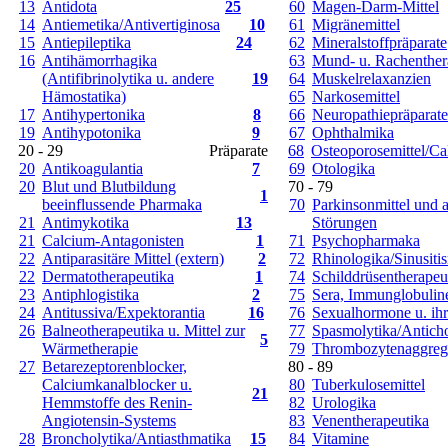
13
Antidota
25
60
Magen-Darm-Mittel
14
Antiemetika/Antivertiginosa
10
61
Migränemittel
15
Antiepileptika
24
62
Mineralstoffpräparate
16
Antihämorrhagika
63
Mund- u. Rachenther
(Antifibrinolytika u. andere
19
64
Muskelrelaxanzien
Hämostatika)
65
Narkosemittel
17
Antihypertonika
8
66
Neuropathiepräparate
19
Antihypotonika
9
67
Ophthalmika
20 - 29
Präparate
68
Osteoporosemittel/Ca
20
Antikoagulantia
7
69
Otologika
20
Blut und Blutbildung
70 - 79
1
beeinflussende Pharmaka
70
Parkinsonmittel und 
21
Antimykotika
13
Störungen
21
Calcium-Antagonisten
1
71
Psychopharmaka
22
Antiparasitäre Mittel (extern)
2
72
Rhinologika/Sinusitis
22
Dermatotherapeutika
1
74
Schilddrüsentherapeu
23
Antiphlogistika
2
75
Sera, Immunglobuline
24
Antitussiva/Expektorantia
16
76
Sexualhormone u. ih
26
Balneotherapeutika u. Mittel zur
77
Spasmolytika/Anticho
5
Wärmetherapie
79
Thrombozytenaggreg
27
Betarezeptorenblocker,
80 - 89
Calciumkanalblocker u.
80
Tuberkulosemittel
21
Hemmstoffe des Renin-
82
Urologika
Angiotensin-Systems
83
Venentherapeutika
28
Broncholytika/Antiasthmatika
15
84
Vitamine